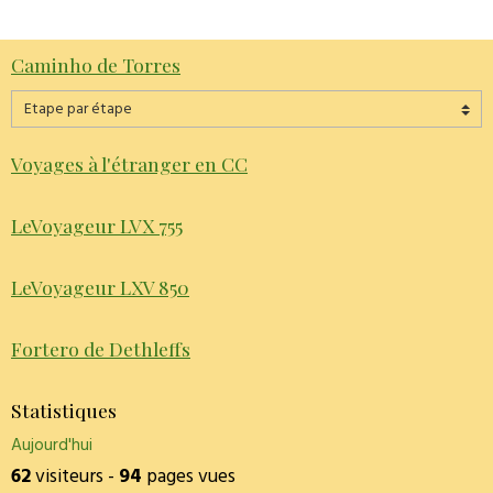
Caminho de Torres
Voyages à l'étranger en CC
LeVoyageur LVX 755
LeVoyageur LXV 850
Fortero de Dethleffs
Statistiques
Aujourd'hui
62
visiteurs -
94
pages vues